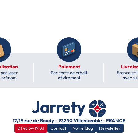
lisation
Paiement
Livrais
par laser
Par carte de crédit
France et 
t prénom
et virement
avec sui
17/19 rue de Bondy - 93250 Villemomble - FRANCE
01 48 54 19 83
Contact
Notre blog
Newsletter