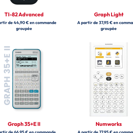
TI-82 Advanced
Graph Light
artir de 44,90 € en commande
A partir de 37,95 € en comm
groupée
groupée
Graph 35+E II
Numworks
artir de 66,95 € en commande
A partir de 77,95 € en comm